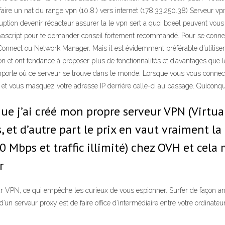
ssi faire un nat du range vpn (10.8.) vers internet (178.33.250.38) Serveur
ption devenir rédacteur assurer la le vpn sert a quoi bqeel peuvent vous
javascript pour te demander conseil fortement recommandé. Pour se conne
nect ou Network Manager. Mais il est évidemment préférable d’utiliser 
on et ont tendance à proposer plus de fonctionnalités et d’avantages que
importe où ce serveur se trouve dans le monde. Lorsque vous vous connec
r et vous masquez votre adresse IP derrière celle-ci au passage. Quiconq
 que j’ai créé mon propre serveur VPN (Virtua
 et d’autre part le prix en vaut vraiment la 
Mbps et traffic illimité) chez OVH et cela m
r
r VPN, ce qui empêche les curieux de vous espionner. Surfer de façon a
’un serveur proxy est de faire office d’intermédiaire entre votre ordinateur 