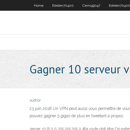
Home
Edelen70400
Cerni49047
Edelen7040
Gagner 10 serveur 
author
23 juin 2018 Un VPN peut aussi vous permettre de vous c
pouvez gagner 5 gigas de plus en tweetant à propos
server 10.8.0.0 255.255.255.0 #la route doit être l'ip ex