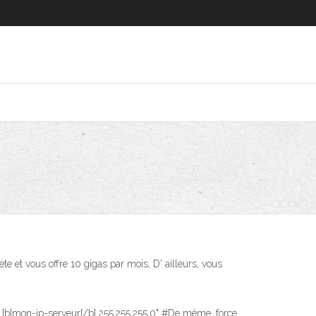
 et vous offre 10 gigas par mois, D' ailleurs, vous
ute [b]mon-ip-serveur[/b] 255.255.255.0" #De même, force