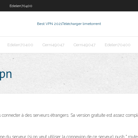
0
Edelen70400
Best VPN 2021
Télécharger limetorrent
Edelen70400
Cerni49047
Cerni49047
Edelen70400
vpn
onnecter à des serveurs étrangers. Sa version gratuite est assez complète
terne du serveur (si on veut utiliser la connexion de ce serveur) push " ro