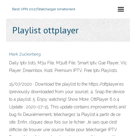
Best VPN 2021
Télécharger limetorrent
Playlist ottplayer
Mark Zuckerberg
Daily Iptv lists, M3u File, M3u8 File, Smart Iptv, Gse Player, Vlc
Player. Dreambox, Kodi, Premium IPTV, Free Iptv Playlists.
15/07/2020 · Download the playlist to the https://ottplayer.es
(previously downloaded from your source); 4. Snap the device
to a playlist. 5. Enjoy watching! Show More. OttPlayer 6.0.4
Update . 2020-07-15. This update contains improvements and
bug fix Deuxièmement, téléchargez la Playlist à partir de ce
site. Enfin, cliquez deux fois sur le fichier. Je sais que c’est
difficile de trouver une source fiable pour télécharger IPTV